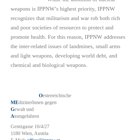
weapons is IPPNW’s highest priority, IPPNW
recognizes that militarism and war rob both rich
and poor societies of resources to protect and
promote health. For this reason, IPPNW addresses
the inter-related issues of landmines, small arms
and light weapons, developing world debt, and
chemical and biological weapons.
O
esterreichische
ME
dizinerInnen gegen
G
ewalt und
A
tomgefahren
Gentzgasse 10/4/27
1180 Wien, Austria