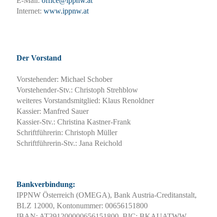
E-Mail:
office@ippnw.at
Internet:
www.ippnw.at
Der Vorstand
Vorstehender: Michael Schober
Vorstehender-Stv.: Christoph Strehblow
weiteres Vorstandsmitglied: Klaus Renoldner
Kassier: Manfred Sauer
Kassier-Stv.: Christina Kastner-Frank
Schriftführerin: Christoph Müller
Schriftführerin-Stv.: Jana Reichold
Bankverbindung:
IPPNW Österreich (OMEGA), Bank Austria-Creditanstalt,
BLZ 12000, Kontonummer: 00656151800
IBAN: AT391200000656151800, BIC: BKAUATWW