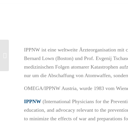
Impressionen der
IPPNW ist eine weltweite Ärzteorganisation mit 
Friedensradtour von
Bernard Lown (Boston) und Prof. Evgenij Tschasow
Hiroshima nach
Nagasaki
medizinischen Folgen atomarer Katastrophen aufz
nur um die Abschaffung von Atomwaffen, sondern 
OMEGA/IPPNW Austria, wurde 1983 vom Wiener K
IPPNW
(International Physicians for the Prevent
education, and advocacy relevant to the preventio
to minimize the effects of war and preparations f