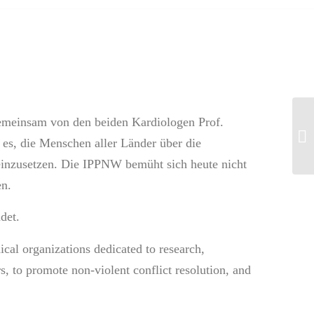
gemeinsam von den beiden Kardiologen Prof.
Ei
es, die Menschen aller Länder über die
19
einzusetzen. Die IPPNW bemüht sich heute nicht
en.
det.
ical organizations dedicated to research,
, to promote non-violent conflict resolution, and