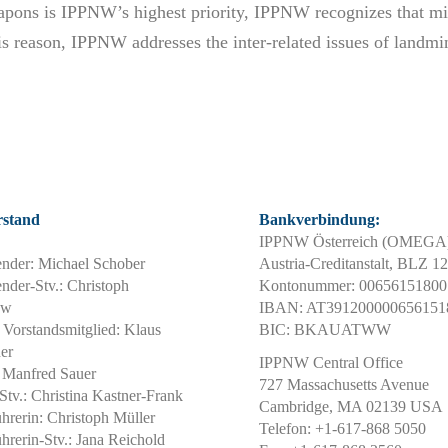
apons is IPPNW’s highest priority, IPPNW recognizes that mil
his reason, IPPNW addresses the inter-related issues of landm
.
rstand
Bankverbindung:
IPPNW Österreich (OMEGA)
ender: Michael Schober
Austria-Creditanstalt, BLZ 1
nder-Stv.: Christoph
Kontonummer: 00656151800
ow
IBAN: AT391200000656151
 Vorstandsmitglied: Klaus
BIC: BKAUATWW
er
IPPNW Central Office
: Manfred Sauer
727 Massachusetts Avenue
Stv.: Christina Kastner-Frank
Cambridge, MA 02139 USA
ührerin: Christoph Müller
Telefon: +1-617-868 5050
ührerin-Stv.: Jana Reichold