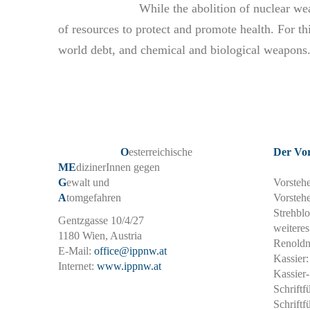
While the abolition of nuclear we
of resources to protect and promote health. For t
world debt, and chemical and biological weapons
O
esterreichische
Der Vo
ME
dizinerInnen gegen
G
ewalt und
Vorsteh
A
tomgefahren
Vorstehe
Strehbl
Gentzgasse 10/4/27
weiteres
1180 Wien, Austria
Renoldn
E-Mail:
office@ippnw.at
Kassier
Internet:
www.ippnw.at
Kassier-
Schriftf
Schriftf