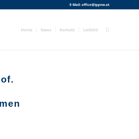
E-Mail:
office@ippnw.at
Home
News
Kontakt
Leitbild
of.
emen