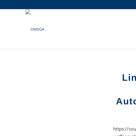
Li
Aut
https://so