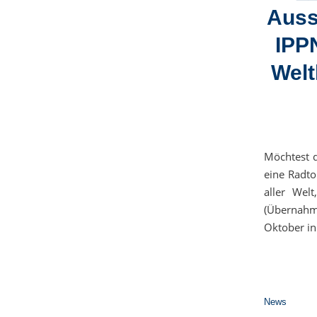
Auss
IPP
Welt
Möchtest d
eine Radto
aller Wel
(Übernahm
Oktober in
News