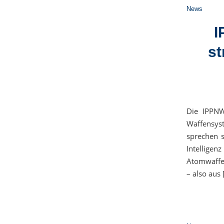
News
I
st
Die IPPNW
Waffensys
sprechen s
Intelligen
Atomwaffen
– also aus 