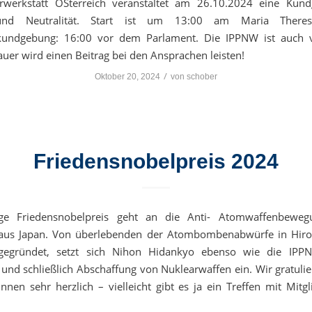
arwerkstatt ÖSterreich veranstaltet am 26.10.2024 eine Kun
und Neutralität. Start ist um 13:00 am Maria Theresi
kundgebung: 16:00 vor dem Parlament. Die IPPNW ist auch v
uer wird einen Beitrag bei den Ansprachen leisten!
/
Oktober 20, 2024
von
schober
Friedensnobelpreis 2024
ge Friedensnobelpreis geht an die Anti- Atomwaffenbewe
aus Japan. Von überlebenden der Atombombenabwürfe in Hir
gegründet, setzt sich Nihon Hidankyo ebenso wie die IPP
und schließlich Abschaffung von Nuklearwaffen ein. Wir gratuli
rInnen sehr herzlich – vielleicht gibt es ja ein Treffen mit Mitg