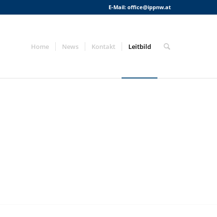
E-Mail:
office@ippnw.at
Home
News
Kontakt
Leitbild