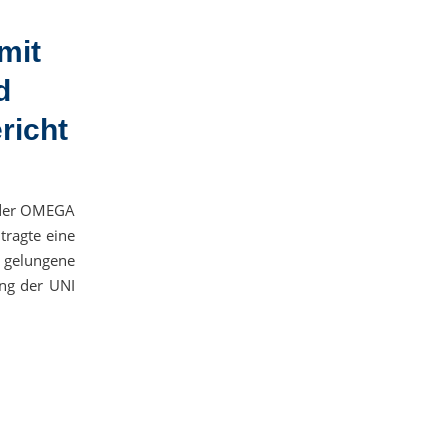
mit
d
richt
n der OMEGA
ragte eine
gelungene
ung der UNI