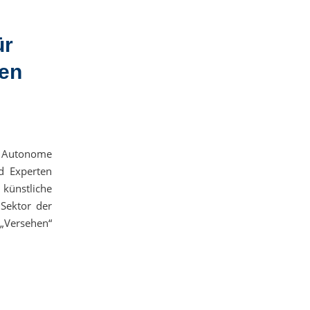
ür
en
s Autonome
d Experten
 künstliche
 Sektor der
 „Versehen“