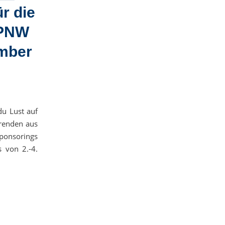
r die
PPNW
ember
du Lust auf
erenden aus
ponsorings
 von 2.-4.