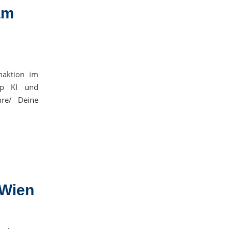
am
naktion im
up KI und
re/ Deine
 Wien