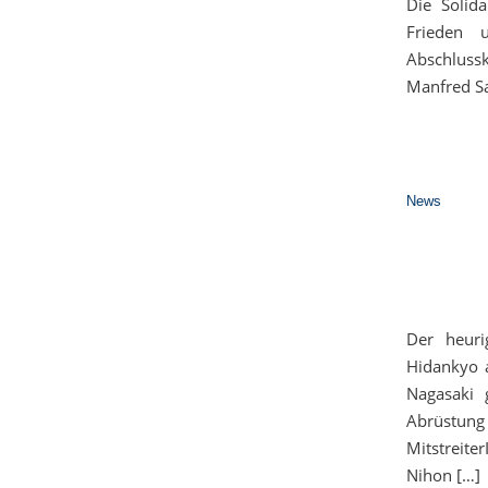
Die Solid
Frieden 
Abschluss
Manfred Sa
News
Der heuri
Hidankyo 
Nagasaki 
Abrüstung 
Mitstreite
Nihon […]