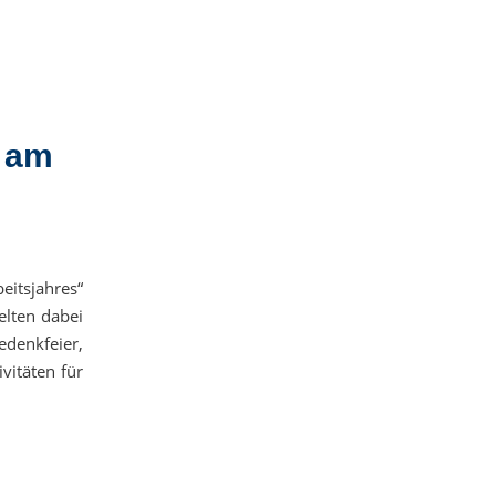
e am
eitsjahres“
elten dabei
edenkfeier,
vitäten für