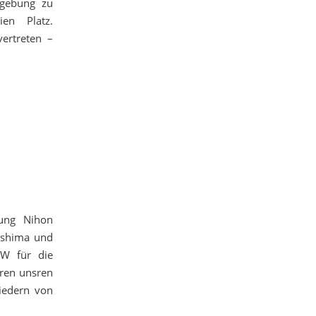
dgebung zu
en Platz.
ertreten –
gung Nihon
oshima und
NW für die
eren unsren
liedern von