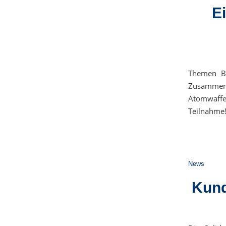
E
Themen Be
Zusammen
Atomwaff
Teilnahme!
News
Kund