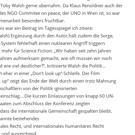
s Toby Walsh gerne übernahm. Da Klaus Renoldner auch der
des NGO Commitee on peace, der UNO in Wien ist, so war
enarbeit besonders fruchtbar.
s war ein Beitrag im Tagesspiegel ich zitiere:
alsh) Ergänzung durch den Autor,hält zudem die Sorge,
I-System fehlerhaft einen nuklearen Angriff triggern
t mehr für Science Fiction: „Wir haben seit zehn Jahren
fahren aufmerksam gemacht, wie oft müssen wir noch
wie viel deutlicher?“, kritisierte Walsh die Politik…
ch eher in einer „Don’t look up“-Schleife. Der Film
k up“ zeigt das Ende der Welt durch einen trotz Mahnung
schaftlern von der Politik ignorierten
einschlag….Die kurzen Einlassungen von knapp 60 UN-
taaten zum Abschluss der Konferenz zeigten
 dass die internationale Gemeinschaft gespalten bleibt.
nannte bestehendes
nales Recht, und internationales humanitäres Recht
g und ausreichend,