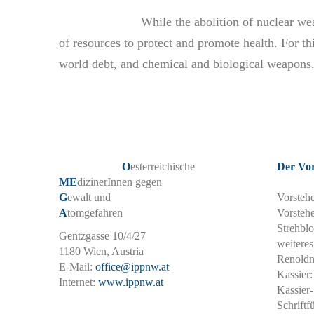
While the abolition of nuclear we
of resources to protect and promote health. For t
world debt, and chemical and biological weapons
O
esterreichische
Der Vo
ME
dizinerInnen gegen
G
ewalt und
Vorsteh
A
tomgefahren
Vorstehe
Strehbl
Gentzgasse 10/4/27
weiteres
1180 Wien, Austria
Renoldn
E-Mail:
office@ippnw.at
Kassier
Internet:
www.ippnw.at
Kassier-
Schriftf