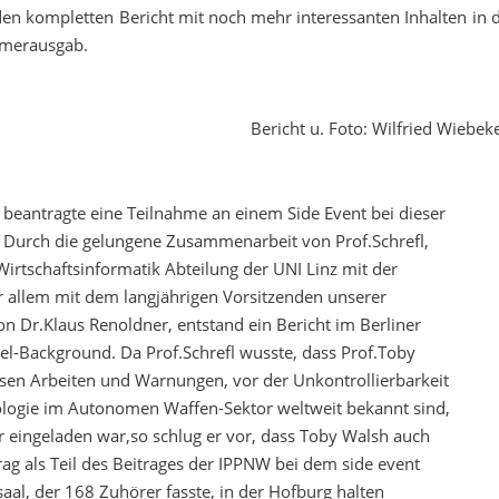
den kompletten Bericht mit noch mehr interessanten Inhalten i
merausgab.
Bericht u. Foto: Wilfried Wiebek
beantragte eine Teilnahme an einem Side Event bei dieser
 Durch die gelungene Zusammenarbeit von Prof.Schrefl,
 Wirtschaftsinformatik Abteilung der UNI Linz mit der
 allem mit dem langjährigen Vorsitzenden unserer
on Dr.Klaus Renoldner, entstand ein Bericht im Berliner
el-Background. Da Prof.Schrefl wusste, dass Prof.Toby
sen Arbeiten und Warnungen, vor der Unkontrollierbarkeit
logie im Autonomen Waffen-Sektor weltweit bekannt sind,
r eingeladen war,so schlug er vor, dass Toby Walsh auch
rag als Teil des Beitrages der IPPNW bei dem side event
saal, der 168 Zuhörer fasste, in der Hofburg halten