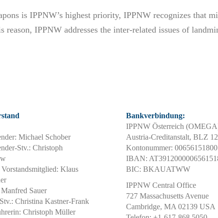
apons is IPPNW’s highest priority, IPPNW recognizes that mil
his reason, IPPNW addresses the inter-related issues of landm
.
rstand
Bankverbindung:
IPPNW Österreich (OMEGA)
ender: Michael Schober
Austria-Creditanstalt, BLZ 1
nder-Stv.: Christoph
Kontonummer: 00656151800
ow
IBAN: AT391200000656151
 Vorstandsmitglied: Klaus
BIC: BKAUATWW
er
IPPNW Central Office
: Manfred Sauer
727 Massachusetts Avenue
Stv.: Christina Kastner-Frank
Cambridge, MA 02139 USA
ührerin: Christoph Müller
Telefon: +1-617-868 5050