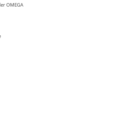
n der OMEGA
e