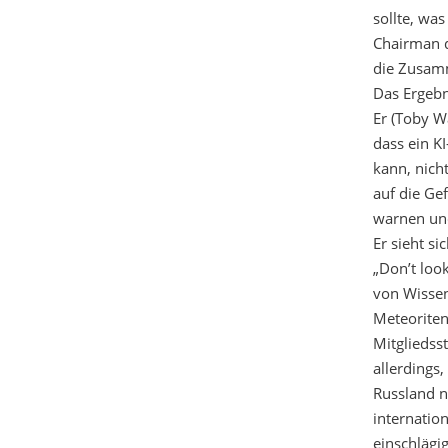
sollte, wa
Chairman 
die Zusamm
Das Ergebni
Er (Toby W
dass ein K
kann, nich
auf die Ge
warnen und 
Er sieht si
„Don’t loo
von Wissen
Meteoriten
Mitgliedss
allerdings,
Russland 
internatio
einschlägi