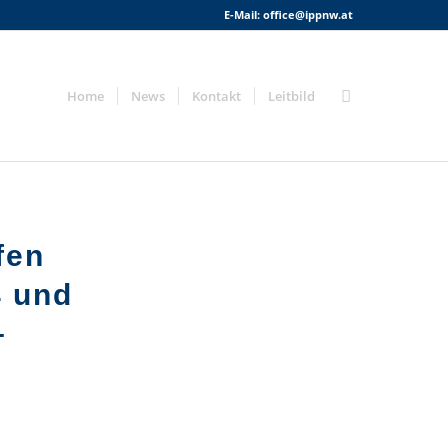
E-Mail:
office@ippnw.at
Home
News
Kontakt
Leitbild
fen
4 und
–