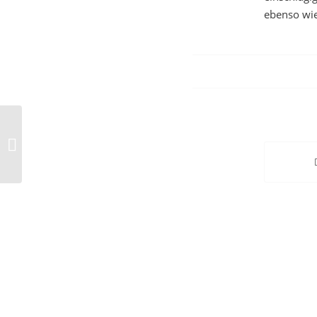
ebenso wie
IPPNW Fordert UN Strukturreform