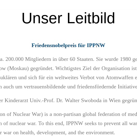
Unser Leitbild
Friedensnobelpreis für IPPNW
ca. 200.000 Mitgliedern in über 60 Staaten. Sie wurde 1980 
 (Moskau) gegründet. Wichtigstes Ziel der Organisation ist 
uklären und sich für ein weltweites Verbot von Atomwaffen 
auch um vertrauensbildende und friedensfördernde Initiativ
inderarzt Univ.-Prof. Dr. Walter Swoboda in Wien gegrün
ion of Nuclear War) is a non-partisan global federation of med
n of nuclear war. To this end, IPPNW seeks to prevent all wars
or war on health, development, and the environment.